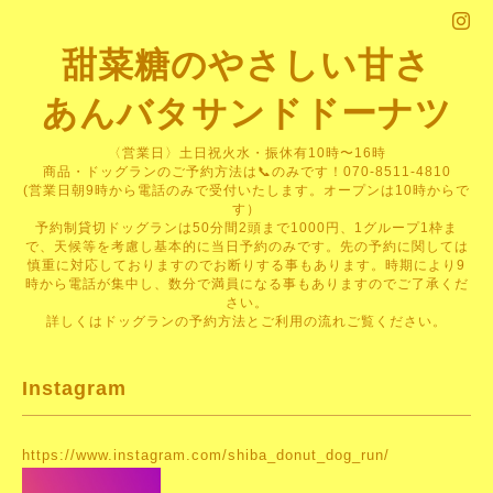
甜菜糖のやさしい甘さ
あんバタサンドドーナツ
〈営業日〉土日祝火水・振休有10時〜16時
商品・ドッグランのご予約方法は📞のみです！070-8511-4810
(営業日朝9時から電話のみで受付いたします。オープンは10時からで
す）
予約制貸切ドッグランは50分間2頭まで1000円、1グループ1枠ま
で、天候等を考慮し基本的に当日予約のみです。先の予約に関しては
慎重に対応しておりますのでお断りする事もあります。時期により9
時から電話が集中し、数分で満員になる事もありますのでご了承くだ
さい。
詳しくはドッグランの予約方法とご利用の流れご覧ください。
Instagram
https://www.instagram.c
om/shiba_donut_dog_run/