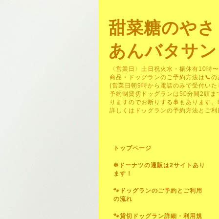
甜菜糖のやさ
あんバタサン
〈営業日〉土日祝火水・振休有10時〜
商品・ドッグランのご予約方法は📞のみです
(営業日朝9時から電話のみで受付いた
予約制貸切ドッグランは50分間2頭ま
りますのでお断りする事もあります。
詳しくはドッグランの予約方法とご利
トップページ
❇ドーナツの通販は2サイトあり
ます！
🐾ドッグランのご予約とご利用
の流れ
🐾貸切ドッグラン詳細・利用規